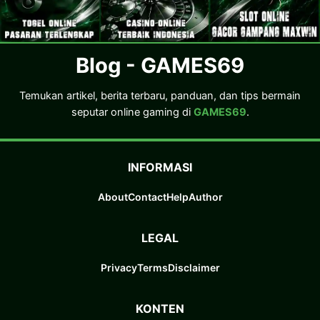
Blog - GAMES69
Temukan artikel, berita terbaru, panduan, dan tips bermain
seputar online gaming di
GAMES69
.
INFORMASI
About
Contact
Help
Author
LEGAL
Privacy
Terms
Disclaimer
KONTEN