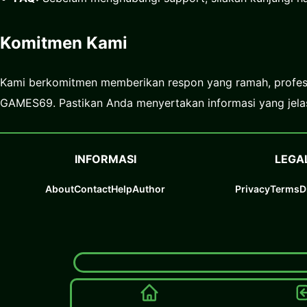
Komitmen Kami
Kami berkomitmen memberikan respon yang ramah, profesio
GAMES69. Pastikan Anda menyertakan informasi yang jela
INFORMASI
LEGA
About
Contact
Help
Author
Privacy
Terms
D