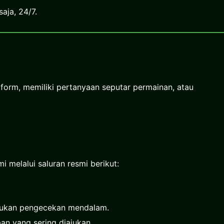
aja, 24/7.
orm, memiliki pertanyaan seputar permainan, atau
 melalui saluran resmi berikut:
rlukan pengecekan mendalam.
n yang sering diajukan.