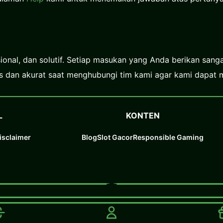
nal, dan solutif. Setiap masukan yang Anda berikan sanga
s dan akurat saat menghubungi tim kami agar kami dapat 
L
KONTEN
isclaimer
Blog
Slot Gacor
Responsible Gaming