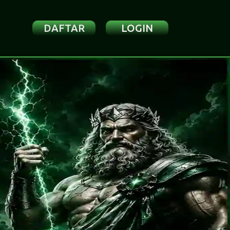
DAFTAR
LOGIN