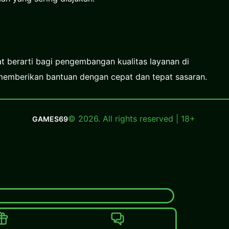
t berarti bagi pengembangan kualitas layanan di
memberikan bantuan dengan cepat dan tepat sasaran.
© 2026. All rights reserved | 18+
GAMES69