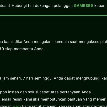
ntuan? Hubungi tim dukungan pelanggan
GAMES69
kapan s
 kami. Jika Anda mengalami kendala saat mengakses platf
69
siap membantu Anda.
jam sehari, 7 hari seminggu. Anda dapat menghubungi kami
pon instan dan solusi cepat atas pertanyaan Anda.
ui email resmi kami jika membutuhkan bantuan yang meme
halaman
Help
kami untuk menemukan jawaban atas pertanyaa