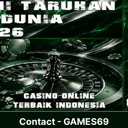
Contact - GAMES69