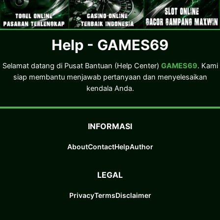
Help - GAMES69
Selamat datang di Pusat Bantuan (Help Center)
GAMES69
. Kami
siap membantu menjawab pertanyaan dan menyelesaikan
kendala Anda.
INFORMASI
About
Contact
Help
Author
LEGAL
Privacy
Terms
Disclaimer